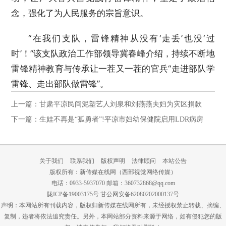
念，强化了为人民服务的宗旨意识。
“在我们支队，雷锋精神从没有‘走丢’也没‘过
时’！”该支队政治工作部领导冀春峰介绍，持续不断地
雷锋精神教育与传承让一茬又一茬的官兵“走进部队学
雷锋、走出部队做雷锋”。
上一篇：甘肃平凉民间泥塑艺人刘泉和刘燕燕夫妇为灾区捐款
下一篇：生娃不再是“孤勇者”!平凉市妇幼保健院启用LDR病房
关于我们
联系我们
版权声明
法律顾问
本站公告
版权所有：新传媒在线网（西部视觉网络传媒）
电话：0933-5937070 邮箱：360732868@qq.com
陇ICP备19003175号
甘公网安备62080202000137号
声明：本网站所有刊载内容，版权归新传媒在线网所有，未经授权禁止转载、摘编、
复制，违者将依法追究责任。另外，本网站部分资料来源于网络，如有侵犯您的版