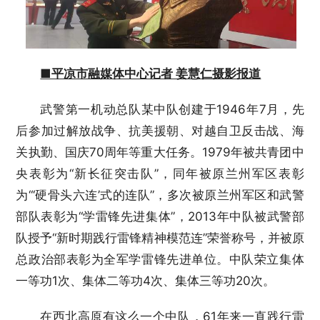
■平凉市融媒体中心记者 姜慧仁摄影报道
武警第一机动总队某中队创建于1946年7月，先
后参加过解放战争、抗美援朝、对越自卫反击战、海
关执勤、国庆70周年等重大任务。1979年被共青团中
央表彰为“新长征突击队”，同年被原兰州军区表彰
为“‘硬骨头六连’式的连队”，多次被原兰州军区和武警
部队表彰为“学雷锋先进集体”，2013年中队被武警部
队授予“新时期践行雷锋精神模范连”荣誉称号，并被原
总政治部表彰为全军学雷锋先进单位。中队荣立集体
一等功1次、集体二等功4次、集体三等功20次。
在西北高原有这么一个中队，61年来一直践行雷