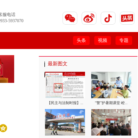
客服电话
0933-5937070
头条
视频
专题
最新图文
【民主与法制时报】...
“警”护暑期课堂 崆...