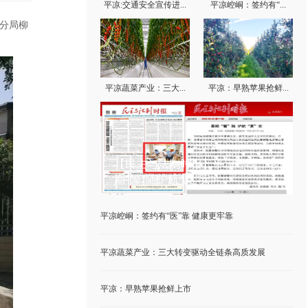
平凉:交通安全宣传进...
平凉崆峒：签约有“...
分局柳
平凉蔬菜产业：三大...
平凉：早熟苹果抢鲜...
新闻资讯
【民主与法制时报】平凉崆峒：暑
期“警”随护航“夏”安
平凉崆峒：签约有“医”靠 健康更牢靠
平凉蔬菜产业：三大转变驱动全链条高质发展
平凉：早熟苹果抢鲜上市