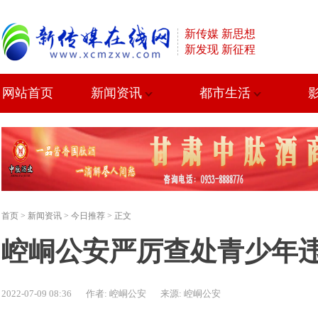
新传媒 新思想
新发现 新征程
网站首页
新闻资讯
都市生活
首页
>
新闻资讯
>
今日推荐
> 正文
崆峒公安严厉查处青少年
2022-07-09 08:36
作者: 崆峒公安
来源: 崆峒公安