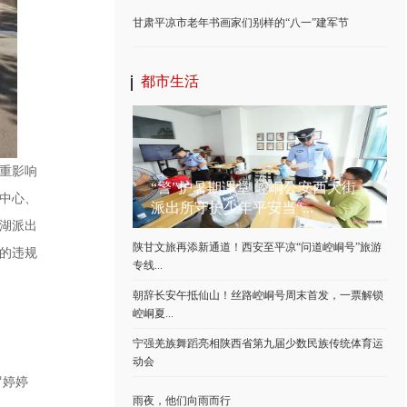
甘肃平凉市老年书画家们别样的“八一”建军节
都市生活
重影响
“警”护暑期课堂 崆峒公安西大街
中心、
派出所守护少年平安当“...
湖派出
陕甘文旅再添新通道！西安至平凉“问道崆峒号”旅游
的违规
专线...
朝辞长安午抵仙山！丝路崆峒号周末首发，一票解锁
崆峒夏...
宁强羌族舞蹈亮相陕西省第九届少数民族传统体育运
动会
罗婷婷
雨夜，他们向雨而行