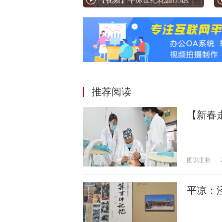
【视频】平凉世纪花园D3区
推荐阅读
【新春
图说世相
平凉：