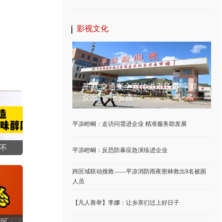
影视文化
平凉:交通安全宣传进市场 筑牢群
众出行“平安路”
平凉崆峒：走访问需进企业 精准服务助发展
不
平凉崆峒：反恐防暴应急演练进企业
跨区域联动搜救——平凉消防雨夜密林救出8名被困
人员
【凡人善举】李娜：让乡亲们过上好日子