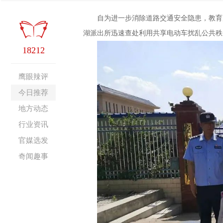
自为进一步消除道路交通安全隐患，教育
湖派出所迅速查处利用共享电动车扰乱公共秩
18212
鹰眼辣评
今日推荐
地方动态
行业资讯
官媒选发
奇闻趣事