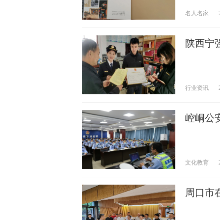
名人名家
陕西宁强
行业资讯
崆峒公
文化教育
周口市