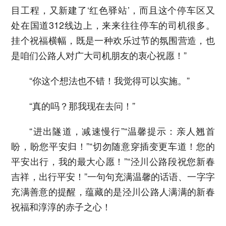
目工程，又新建了‘红色驿站’，而且这个停车区又
处在国道312线边上，来来往往停车的司机很多。
挂个祝福横幅，既是一种欢乐过节的氛围营造，也
是咱们公路人对广大司机朋友的衷心祝愿！”
“你这个想法也不错！我觉得可以实施。”
“真的吗？那我现在去问！”
“进出隧道，减速慢行”“温馨提示：亲人翘首
盼，盼您平安归！”“切勿随意穿插变更车道！您的
平安出行，我的最大心愿！”“泾川公路段祝您新春
吉祥，出行平安！”一句句充满温馨的话语、一字字
充满善意的提醒，蕴藏的是泾川公路人满满的新春
祝福和淳淳的赤子之心！