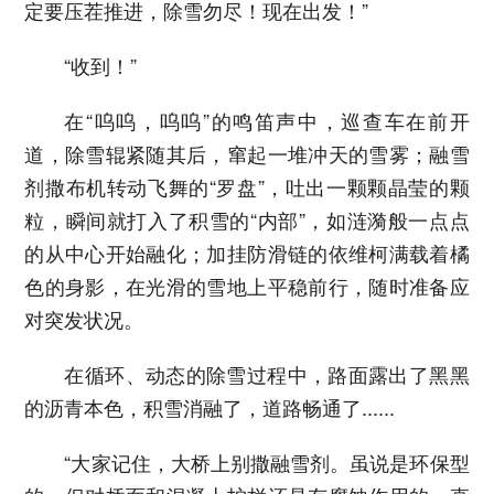
定要压茬推进，除雪勿尽！现在出发！”
“收到！”
在“呜呜，呜呜”的鸣笛声中，巡查车在前开
道，除雪辊紧随其后，窜起一堆冲天的雪雾；融雪
剂撒布机转动飞舞的“罗盘”，吐出一颗颗晶莹的颗
粒，瞬间就打入了积雪的“内部”，如涟漪般一点点
的从中心开始融化；加挂防滑链的依维柯满载着橘
色的身影，在光滑的雪地上平稳前行，随时准备应
对突发状况。
在循环、动态的除雪过程中，路面露出了黑黑
的沥青本色，积雪消融了，道路畅通了......
“大家记住，大桥上别撒融雪剂。虽说是环保型