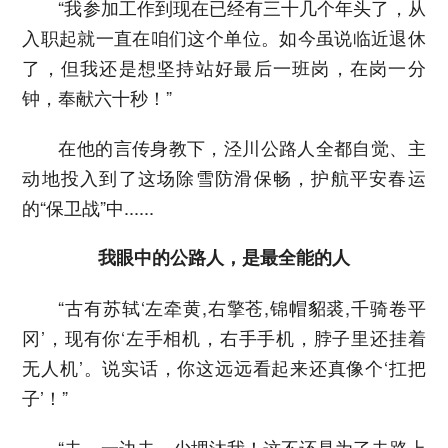
“我参加工作到现在已经有三十几个年头了，从
入职起就一直在咱们这个单位。如今虽说临近退休
了，但我还是想坚持站好最后一班岗，在岗一分
钟，奉献六十秒！”
在他的言传身教下，泾川公路人全都自觉、主
动地投入到了这场除雪防滑保畅，护航平安春运
的“保卫战”中......
我眼中的公路人，是最全能的人
“古有苏轼‘左牵黄,右擎苍,锦帽貂裘,千骑卷平
冈’，现有你‘左手相机，右手手机，脖子里还挂着
无人机’。说实话，你这远远看起来还真像个‘扛把
子’！”
“去，一边去，少埋汰我！这不还是为了去路上