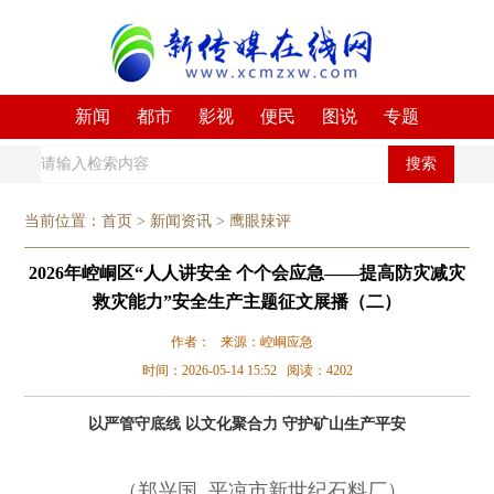
新闻
都市
影视
便民
图说
专题
搜索
当前位置：
首页
>
新闻资讯
>
鹰眼辣评
2026年崆峒区“人人讲安全 个个会应急——提高防灾减灾
救灾能力”安全生产主题征文展播（二）
作者： 来源：崆峒应急
时间：2026-05-14 15:52 阅读：4202
以严管守底线
以文化聚合力
守护矿山生产平安
（郑兴国 平凉市新世纪石料厂）