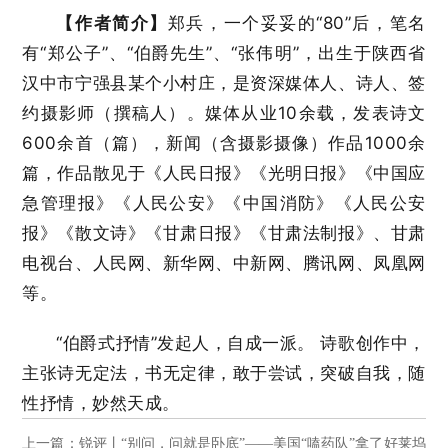
【作者简介】
郑兵，一个妥妥的“80”后，笔名
有“郑公子”、“伯爵先生”、“张伟明”，出生于陕西省
汉中市宁强县某个小村庄，是资深媒体人、诗人、签
约摄影师（撰稿人）。媒体从业10余载，发表诗文
600余首（篇），新闻（含摄影摄像）作品1000余
篇，作品散见于《人民日报》《光明日报》《中国应
急管理报》《人民公安》《中国消防》《人民公安
报》《散文诗》《甘肃日报》《甘肃法制报》、甘肃
电视台、人民网、新华网、中新网、腾讯网、凤凰网
等。
“伯爵式抒情”发起人，自成一派。 诗歌创作中，
主张诗无定法，书无定律，敢于尝试，突破自我，随
性抒情，妙然天成。
上一篇：锐评丨“别问，问就是卧底”——美国“嗑药队”拿了好莱坞