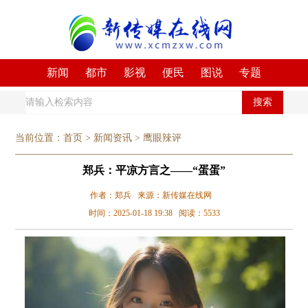
新闻
都市
影视
便民
图说
专题
搜索
当前位置：
首页
>
新闻资讯
>
鹰眼辣评
郑兵：平凉方言之——“蛋蛋”
作者：郑兵 来源：新传媒在线网
时间：2025-01-18 19:38 阅读：5533