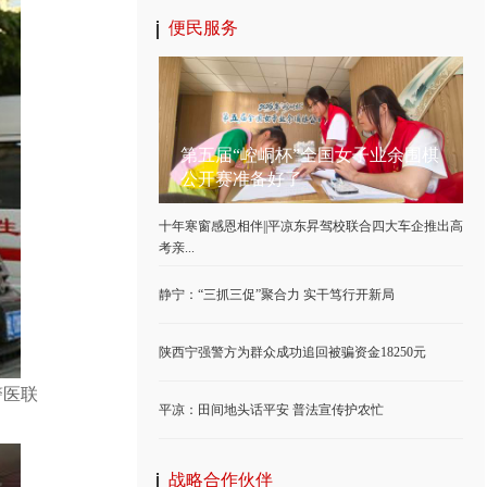
便民服务
第五届“崆峒杯”全国女子业余围棋
公开赛准备好了
十年寒窗感恩相伴||平凉东昇驾校联合四大车企推出高
考亲...
静宁：“三抓三促”聚合力 实干笃行开新局
陕西宁强警方为群众成功追回被骗资金18250元
警医联
平凉：田间地头话平安 普法宣传护农忙
战略合作伙伴