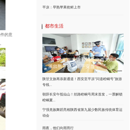
平凉：早熟苹果抢鲜上市
都市生活
事件的意
。
“警”护暑期课堂 崆峒公安西大街
派出所守护少年平安当“...
陕甘文旅再添新通道！西安至平凉“问道崆峒号”旅游
专线...
朝辞长安午抵仙山！丝路崆峒号周末首发，一票解锁
崆峒夏...
宁强羌族舞蹈亮相陕西省第九届少数民族传统体育运
动会
雨夜，他们向雨而行