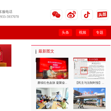
客服电话
0933-5937070
头条
视频
专题
最新图文
赓续红色血脉 凝聚奋...
【民主与法制时报】...