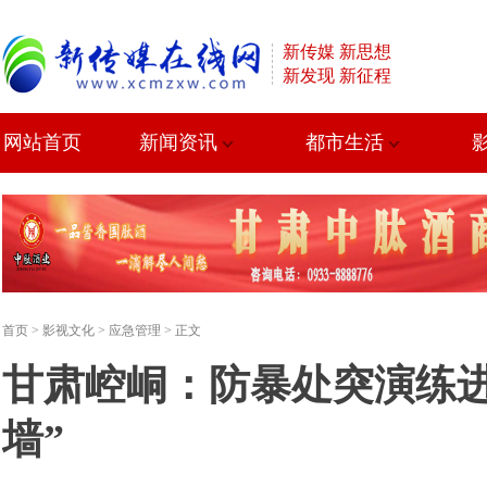
新传媒 新思想
新发现 新征程
网站首页
新闻资讯
都市生活
首页
>
影视文化
>
应急管理
> 正文
甘肃崆峒：防暴处突演练进
墙”