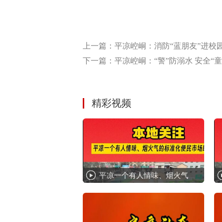
上一篇：平凉崆峒：消防“蓝朋友”进校园
下一篇：平凉崆峒：“警”防溺水 安全“童
精彩视频
平凉一个有人情味、烟火气