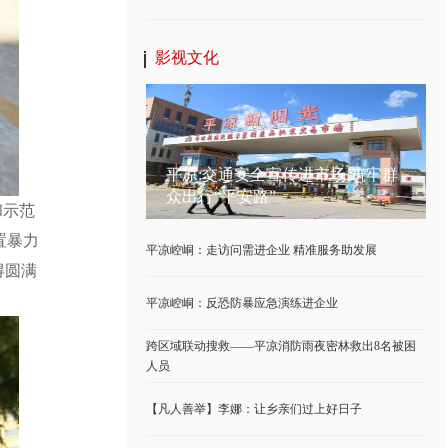
影视文化
平凉:交通安全宣传进市场 筑牢群
众出行“平安路”
和示范
置暴力
平凉崆峒：走访问需进企业 精准服务助发展
得圆满
平凉崆峒：反恐防暴应急演练进企业
跨区域联动搜救——平凉消防雨夜密林救出8名被困
人员
【凡人善举】李娜：让乡亲们过上好日子