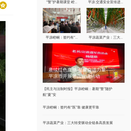
“警”护暑期课堂 崆...
平凉:交通安全宣传进...
平凉崆峒：签约有“...
平凉蔬菜产业：三大...
新闻资讯
赓续红色血脉 凝聚奋进力量——
平凉市开展老兵宣讲活动
【民主与法制时报】平凉崆峒：暑期“警”随护
航“夏”安
平凉崆峒：签约有“医”靠 健康更牢靠
平凉蔬菜产业：三大转变驱动全链条高质发展