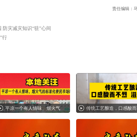
责任编辑：
 防灾减灾知识“驻”心间
”行
平凉一个有人情味、烟火气
传统工艺酿造，口感酸而