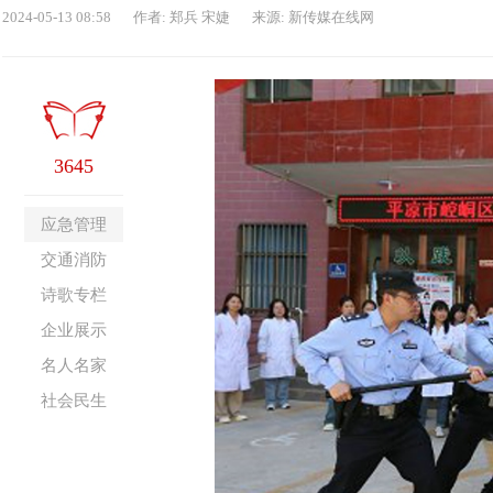
2024-05-13 08:58
作者: 郑兵 宋婕
来源: 新传媒在线网
3645
应急管理
交通消防
诗歌专栏
企业展示
名人名家
社会民生