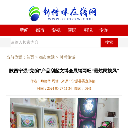
新闻
都市
影视
便民
图说
专题
搜索
当前位置：
首页
>
都市生活
>
时尚旅游
陕西宁强“羌编”产品刮起文博会展销两旺“最炫民族风”
作者：黎德华 周倩 来源：宁强县委宣传部
时间：2024-05-27 11:34 阅读：5641