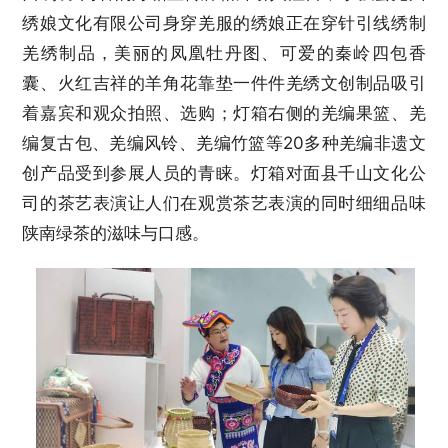
绣娘文化有限公司身穿羌服的绣娘正在穿针引线绣制
羌绣制品，美丽的凤凰牡丹图、可爱的秦岭四包香
囊、火红吉祥的羊角花靠垫一件件羌绣文创制品吸引
着嘉宾和观众拍照、选购；灯箱右侧的羌编果篮、羌
编复古包、羌编风铃、羌编竹篮等20多种羌编非遗文
创产品受到参展人员的青睐。灯箱对面县千山文化公
司的茶艺表演让人们在观赏茶艺表演的同时细细品味
陕南绿茶的滋味与口感。