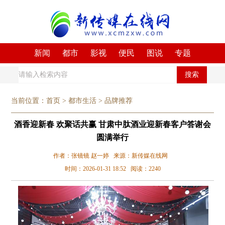
新闻
都市
影视
便民
图说
专题
搜索
当前位置：
首页
>
都市生活
>
品牌推荐
酒香迎新春 欢聚话共赢 甘肃中肽酒业迎新春客户答谢会
圆满举行
作者：张镜镜 赵一婷 来源：新传媒在线网
时间：2026-01-31 18:52 阅读：2240