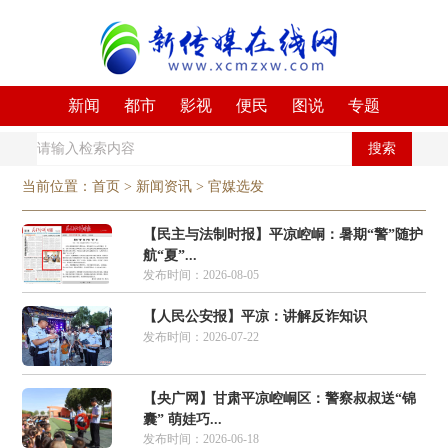
新闻
都市
影视
便民
图说
专题
搜索
当前位置：
首页
>
新闻资讯
>
官媒选发
【民主与法制时报】平凉崆峒：暑期“警”随护
航“夏”...
发布时间：2026-08-05
【人民公安报】平凉：讲解反诈知识
发布时间：2026-07-22
【央广网】甘肃平凉崆峒区：警察叔叔送“锦
囊” 萌娃巧...
发布时间：2026-06-18