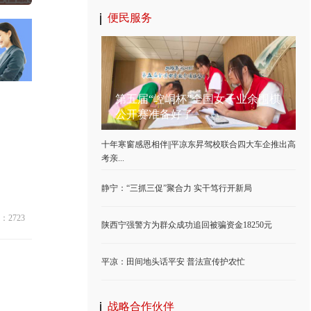
便民服务
第五届“崆峒杯”全国女子业余围棋
公开赛准备好了
十年寒窗感恩相伴||平凉东昇驾校联合四大车企推出高
考亲...
静宁：“三抓三促”聚合力 实干笃行开新局
：2723
陕西宁强警方为群众成功追回被骗资金18250元
平凉：田间地头话平安 普法宣传护农忙
战略合作伙伴