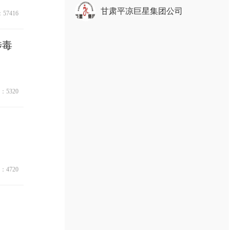
甘肃平凉巨星集团公司
57416
涉毒
：5320
：4720