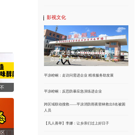
影视文化
平凉:交通安全宣传进市场 筑牢群
众出行“平安路”
平凉崆峒：走访问需进企业 精准服务助发展
不
平凉崆峒：反恐防暴应急演练进企业
跨区域联动搜救——平凉消防雨夜密林救出8名被困
人员
【凡人善举】李娜：让乡亲们过上好日子
3区