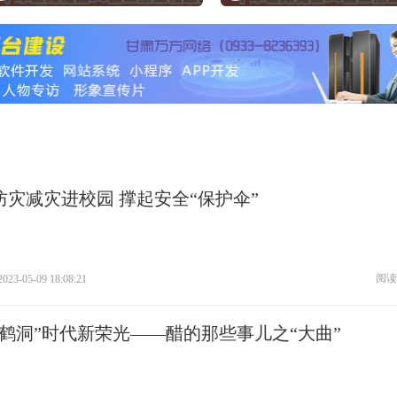
防灾减灾进校园 撑起安全“保护伞”
阅读
2023-05-09 18:08:21
玄鹤洞”时代新荣光——醋的那些事儿之“大曲”