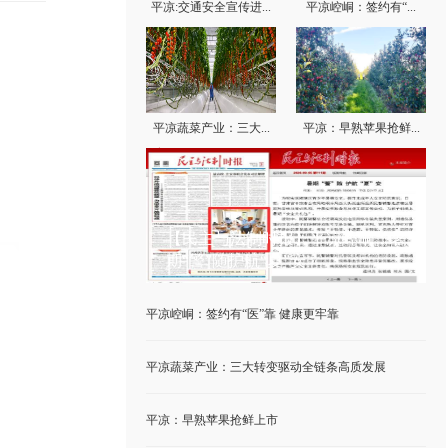
平凉:交通安全宣传进...
平凉崆峒：签约有“...
平凉蔬菜产业：三大...
平凉：早熟苹果抢鲜...
新闻资讯
【民主与法制时报】平凉崆峒：暑
期“警”随护航“夏”安
平凉崆峒：签约有“医”靠 健康更牢靠
平凉蔬菜产业：三大转变驱动全链条高质发展
平凉：早熟苹果抢鲜上市