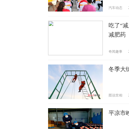
汽车动态
吃了“
减肥药
奇闻趣事
冬季大
图说世相
平凉市