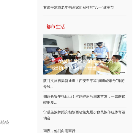
甘肃平凉市老年书画家们别样的“八一”建军节
都市生活
“警”护暑期课堂 崆峒公安西大街
派出所守护少年平安当“...
陕甘文旅再添新通道！西安至平凉“问道崆峒号”旅游
专线...
朝辞长安午抵仙山！丝路崆峒号周末首发，一票解锁
崆峒夏...
宁强羌族舞蹈亮相陕西省第九届少数民族传统体育运
动会
张镜镜
雨夜，他们向雨而行