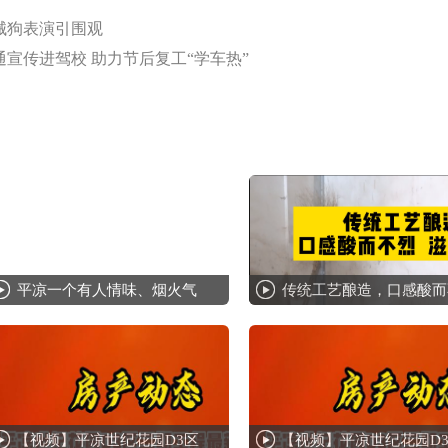
械狗表演引围观
宣传进驾校 助力节后复工“学车热”
平凉一个有人情味、烟火气
传统工艺酿造，口感酸而
【视频】平凉世纪花园D3区
【视频】平凉世纪花园D