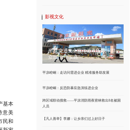
影视文化
平凉:交通安全宣传进市场 筑牢群
众出行“平安路”
平凉崆峒：走访问需进企业 精准服务助发展
平凉崆峒：反恐防暴应急演练进企业
跨区域联动搜救——平凉消防雨夜密林救出8名被困
产基本
人员
诗意美
【凡人善举】李娜：让乡亲们过上好日子
市民和
丽新家