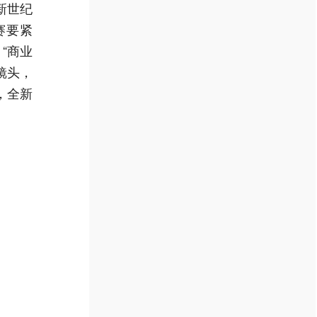
新世纪
赛要紧
、“商业
镜头，
，全新