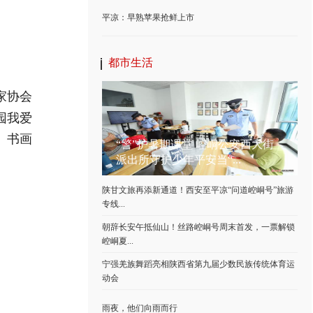
平凉：早熟苹果抢鲜上市
都市生活
家协会
园我爱
、书画
“警”护暑期课堂 崆峒公安西大街
派出所守护少年平安当“...
陕甘文旅再添新通道！西安至平凉“问道崆峒号”旅游
专线...
朝辞长安午抵仙山！丝路崆峒号周末首发，一票解锁
崆峒夏...
宁强羌族舞蹈亮相陕西省第九届少数民族传统体育运
动会
雨夜，他们向雨而行