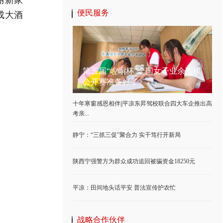
成大酒
便民服务
第五届“崆峒杯”全国女子业余围棋
公开赛准备好了
十年寒窗感恩相伴||平凉东昇驾校联合四大车企推出高
考亲...
静宁：“三抓三促”聚合力 实干笃行开新局
陕西宁强警方为群众成功追回被骗资金18250元
平凉：田间地头话平安 普法宣传护农忙
战略合作伙伴