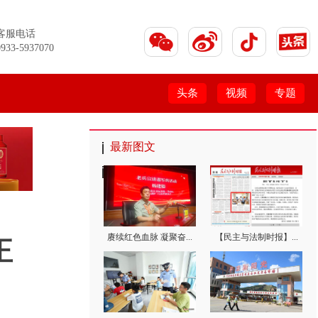
客服电话
0933-5937070
头条
视频
专题
最新图文
赓续红色血脉 凝聚奋...
【民主与法制时报】...
正