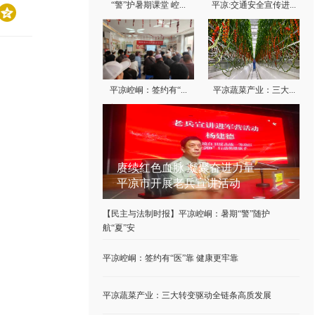
“警”护暑期课堂 崆...
平凉:交通安全宣传进...
平凉崆峒：签约有“...
平凉蔬菜产业：三大...
新闻资讯
赓续红色血脉 凝聚奋进力量——
平凉市开展老兵宣讲活动
【民主与法制时报】平凉崆峒：暑期“警”随护
航“夏”安
平凉崆峒：签约有“医”靠 健康更牢靠
平凉蔬菜产业：三大转变驱动全链条高质发展