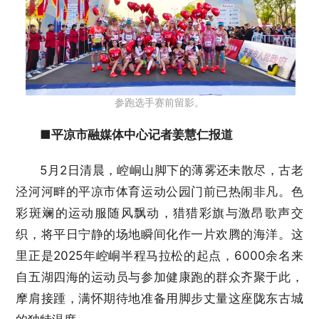
参跑选手赛前留影。
■平凉市融媒体中心记者姜慧仁报道
5月2日清晨，崆峒山脚下的薄雾还未散尽，古老
泾河河畔的平凉市体育运动公园门前已热闹非凡。色
彩斑斓的运动服随风飘动，猎猎彩旗与激昂歌声交
织，将平日宁静的场地瞬间化作一片欢腾的海洋。这
里正是2025年崆峒半程马拉松的起点，6000余名来
自五湖四海的运动员与参加健康跑的群众齐聚于此，
摩肩接踵，满怀期待地准备用脚步丈量这座陇东古城