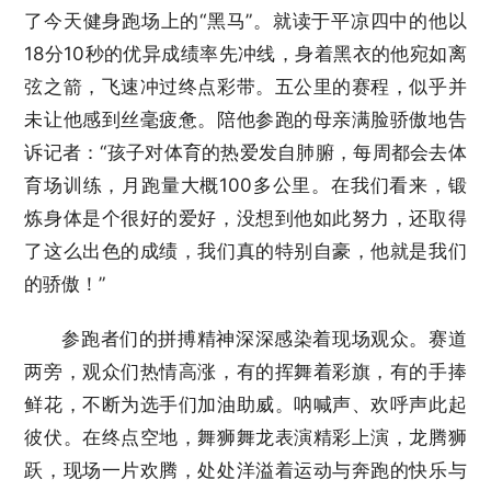
了今天健身跑场上的“黑马”。就读于平凉四中的他以
18分10秒的优异成绩率先冲线，身着黑衣的他宛如离
弦之箭，飞速冲过终点彩带。五公里的赛程，似乎并
未让他感到丝毫疲惫。陪他参跑的母亲满脸骄傲地告
诉记者：“孩子对体育的热爱发自肺腑，每周都会去体
育场训练，月跑量大概100多公里。在我们看来，锻
炼身体是个很好的爱好，没想到他如此努力，还取得
了这么出色的成绩，我们真的特别自豪，他就是我们
的骄傲！”
参跑者们的拼搏精神深深感染着现场观众。赛道
两旁，观众们热情高涨，有的挥舞着彩旗，有的手捧
鲜花，不断为选手们加油助威。呐喊声、欢呼声此起
彼伏。在终点空地，舞狮舞龙表演精彩上演，龙腾狮
跃，现场一片欢腾，处处洋溢着运动与奔跑的快乐与