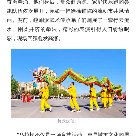
奋勇奔涌。他们身后，群众健康跑、家庭快乐跑的参
跑队伍依次展开，宛如一幅徐徐铺陈的流动市井风情
画。赛前，崆峒派武术传承弟子们施展了一套行云流
水、刚柔并济的拳法，精彩的表演引得人们纷纷喝
彩，现场气氛愈发高涨。
舞龙庆贺。
“马拉松不仅是一场竞技活动，更是城市文化的展