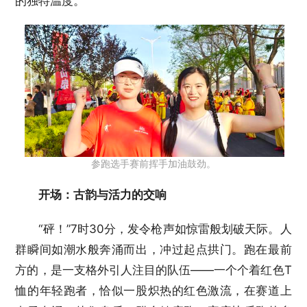
的独特温度。
参跑选手赛前挥手加油鼓劲。
开场：古韵与活力的交响
“砰！”7时30分，发令枪声如惊雷般划破天际。人
群瞬间如潮水般奔涌而出，冲过起点拱门。跑在最前
方的，是一支格外引人注目的队伍——一个个着红色T
恤的年轻跑者，恰似一股炽热的红色激流，在赛道上